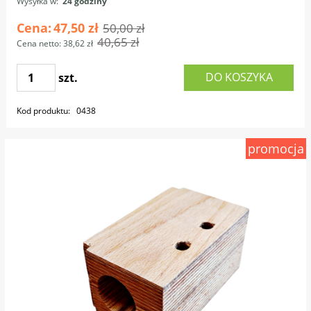
Wysyłka w:
24 godziny
Cena:
47,50 zł
50,00 zł
40,65 zł
Cena netto:
38,62 zł
DO KOSZYKA
szt.
Kod produktu:
0438
promocja